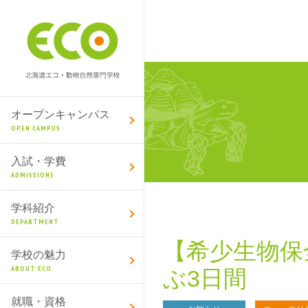
オープンキャンパス
OPEN CAMPUS
入試・学費
ADMISSIONS
学科紹介
DEPARTMENT
【希少生物保
学校の魅力
ABOUT ECO
ぶ3日間
就職・資格