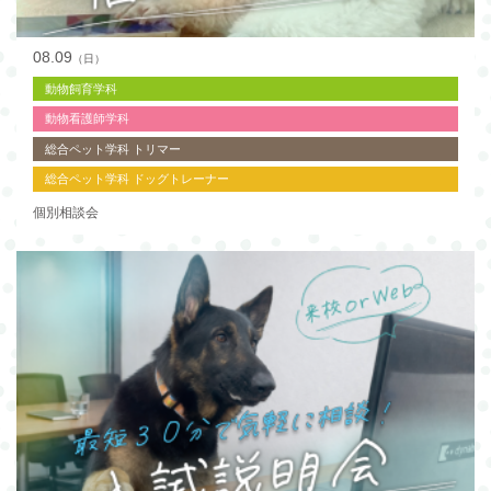
08.09
（日）
動物飼育学科
動物看護師学科
総合ペット学科 トリマー
総合ペット学科 ドッグトレーナー
個別相談会