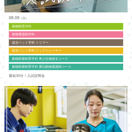
08.09
（日）
動物飼育学科
動物看護師学科
総合ペット学科 トリマー
総合ペット学科 ドッグトレーナー
動物医療飼育学科 希少生物保全コース
動物医療飼育学科 愛玩動物看護師コース
最短30分！入試説明会