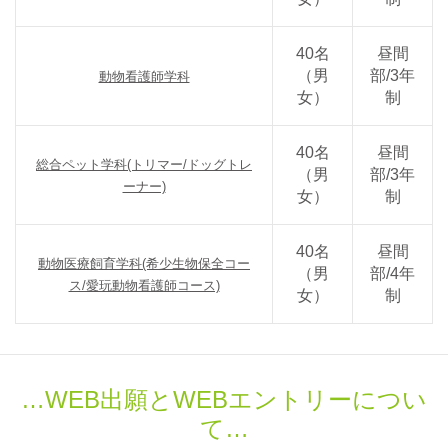
40名
昼間
（男
部/3年
動物看護師学科
女）
制
40名
昼間
総合ペット学科(トリマー/ドッグトレ
（男
部/3年
ーナー)
女）
制
40名
昼間
動物医療飼育学科(希少生物保全コー
（男
部/4年
ス/愛玩動物看護師コース)
女）
制
WEB出願とWEBエントリーについ
て