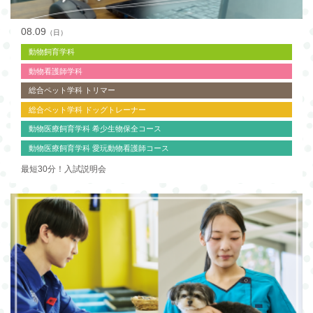
08.09
（日）
動物飼育学科
動物看護師学科
総合ペット学科 トリマー
総合ペット学科 ドッグトレーナー
動物医療飼育学科 希少生物保全コース
動物医療飼育学科 愛玩動物看護師コース
最短30分！入試説明会