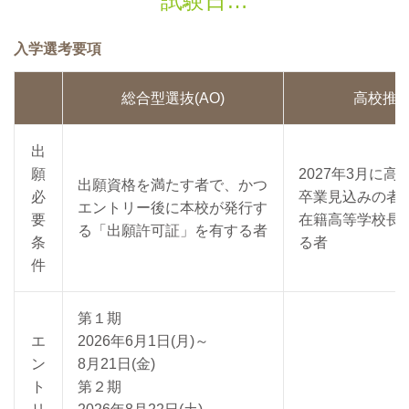
試験日
入学選考要項
総合型選抜(AO)
高校推
出
願
2027年3月に高
出願資格を満たす者で、かつ
必
卒業見込みの者
エントリー後に本校が発行す
要
在籍高等学校長
る「出願許可証」を有する者
条
る者
件
第１期
エ
2026年6月1日(月)～
ン
8月21日(金)
ト
第２期