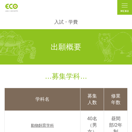
MENU
入試・学費
出願概要
募集学科
募集
修業
学科名
人数
年数
40名
昼間
（男
部/2年
動物飼育学科
女）
制