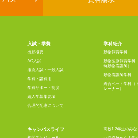
入試・学費
学科紹介
出願概要
動物飼育学科
AO入試
動物医療飼育学科
玩動物看護師）
推薦入試・一般入試
動物看護師学科
学費・諸費用
総合ペット学科（
学費サポート制度
レーナー）
編入学募集要項
合理的配慮について
キャンパスライフ
高校1.2年生のみな
年間スケジュール
北海道外から入学