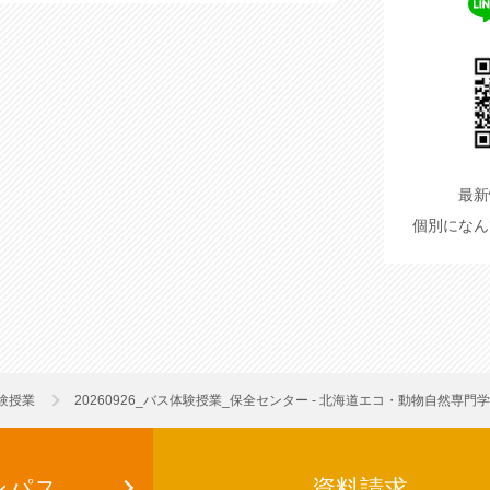
最新
個別に
なん
験授業
20260926_バス体験授業_保全センター - 北海道エコ・動物自然専門
ンパス
資料請求