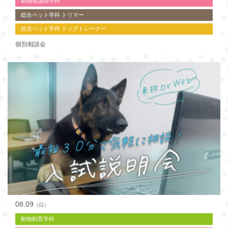
動物看護師学科
総合ペット学科 トリマー
総合ペット学科 ドッグトレーナー
個別相談会
08.09
（日）
動物飼育学科