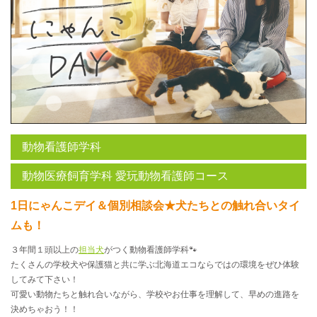
動物看護師学科
動物医療飼育学科 愛玩動物看護師コース
1日にゃんこデイ＆個別相談会★犬たちとの触れ合いタイ
ムも！
３年間１頭以上の
担当犬
がつく動物看護師学科🐾
たくさんの学校犬や保護猫と共に学ぶ北海道エコならではの環境をぜひ体験
してみて下さい！
可愛い動物たちと触れ合いながら、学校やお仕事を理解して、早めの進路を
決めちゃおう！！