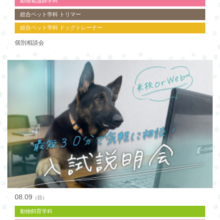
動物看護師学科
総合ペット学科 トリマー
総合ペット学科 ドッグトレーナー
個別相談会
08.09
（日）
動物飼育学科