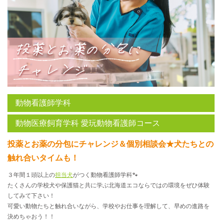
動物看護師学科
動物医療飼育学科 愛玩動物看護師コース
投薬とお薬の分包にチャレンジ＆個別相談会★犬たちとの
触れ合いタイムも！
３年間１頭以上の
担当犬
がつく動物看護師学科🐾
たくさんの学校犬や保護猫と共に学ぶ北海道エコならではの環境をぜひ体験
してみて下さい！
可愛い動物たちと触れ合いながら、学校やお仕事を理解して、早めの進路を
決めちゃおう！！