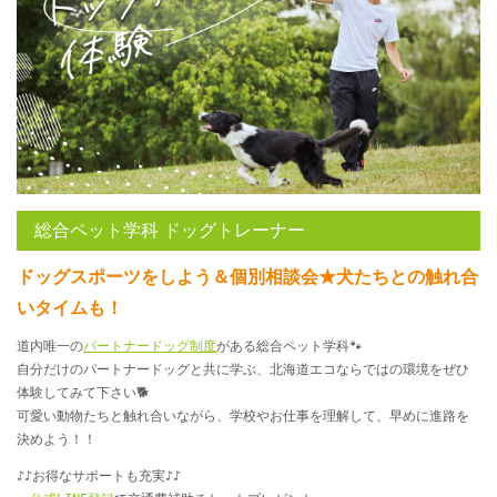
総合ペット学科 ドッグトレーナー
ドッグスポーツをしよう＆個別相談会★犬たちとの触れ合
いタイムも！
道内唯一の
パートナードッグ制度
がある総合ペット学科🐾
自分だけのパートナードッグと共に学ぶ、北海道エコならではの環境をぜひ
体験してみて下さい🐕
可愛い動物たちと触れ合いながら、学校やお仕事を理解して、早めに進路を
決めよう！！
♪♪お得なサポートも充実♪♪