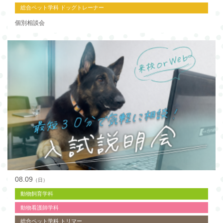
総合ペット学科 ドッグトレーナー
個別相談会
08.09
（日）
動物飼育学科
動物看護師学科
総合ペット学科 トリマー