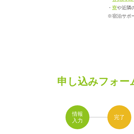
・
寮
や近隣
※宿泊サポ
申し込みフォー
情報
完了
入力