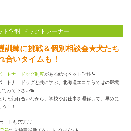
ット学科 ドッグトレーナー
礎訓練に挑戦＆個別相談会★犬たち
れ合いタイムも！
パートナードッグ制度
がある総合ペット学科🐾
パートナードッグと共に学ぶ、北海道エコならではの環境
てみて下さい🐕
たちと触れ合いながら、学校やお仕事を理解して、早めに
よう！！
ポートも充実♪♪
E登録
で交通費補助チケットプレゼント