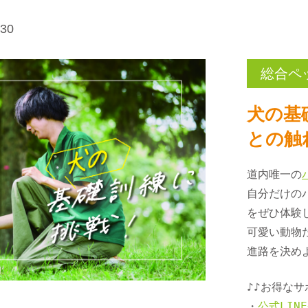
30
総合ペ
犬の基
との触
道内唯一の
自分だけの
をぜひ体験し
可愛い動物
進路を決め
♪♪お得なサ
・
公式LIN