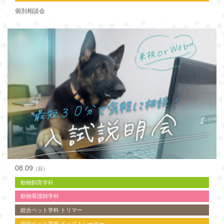
個別相談会
08.09
（日）
動物飼育学科
動物看護師学科
総合ペット学科 トリマー
総合ペット学科 ドッグトレーナー