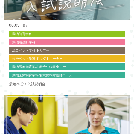
08.09
（日）
動物飼育学科
動物看護師学科
総合ペット学科 トリマー
総合ペット学科 ドッグトレーナー
動物医療飼育学科 希少生物保全コース
動物医療飼育学科 愛玩動物看護師コース
最短30分！入試説明会