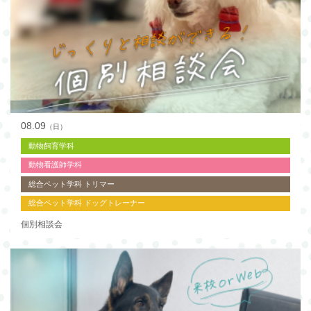
08.09
（日）
動物飼育学科
動物看護師学科
総合ペット学科 トリマー
総合ペット学科 ドッグトレーナー
個別相談会