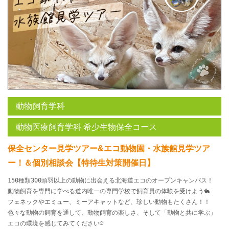
動物飼育学科
動物医療飼育学科 希少生物保全コース
保全センター見学ツアー&エコ動物園・水族館見学ツア
ー！＆個別相談会【特待生対策開催日】
150種類300頭羽以上の動物に出会える北海道エコのオープンキャンパス！
動物飼育を専門に学べる道内唯一の専門学校で飼育員の体験を受けよう🐇
フェネックやエミュー
、ミーアキャットなど、珍しい動物もたくさん！！
色々な動物の飼育を通して、動物飼育の楽しさ、そして「動物と共に学ぶ」
エコの環境を感じてみてください☺