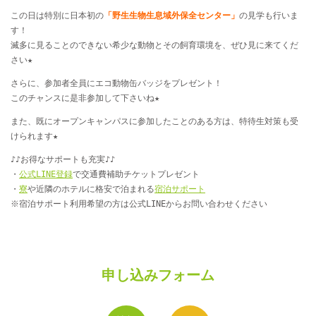
この日は特別に日本初の
「野生生物生息域外保全センター」
の見学も行いま
す！
滅多に見ることのできない希少な動物とその飼育環境を、ぜひ見に来てくだ
さい★
さらに、参加者全員にエコ動物缶バッジをプレゼント！
このチャンスに是非参加して下さいね★
また、既にオープンキャンパスに参加したことのある方は、特待生対策も受
けられます★
♪♪お得なサポートも充実♪♪
・
公式LINE登録
で交通費補助チケットプレゼント
・
寮
や近隣のホテルに格安で泊まれる
宿泊サポート
※宿泊サポート利用希望の方は公式LINEからお問い合わせください
申し込みフォーム