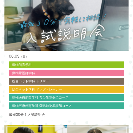
08.09
（日）
動物飼育学科
動物看護師学科
総合ペット学科 トリマー
総合ペット学科 ドッグトレーナー
動物医療飼育学科 希少生物保全コース
動物医療飼育学科 愛玩動物看護師コース
最短30分！入試説明会