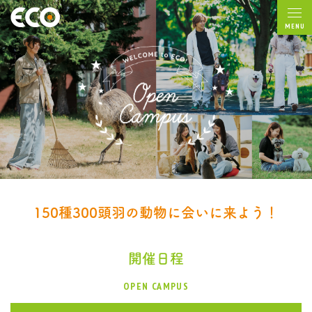
MENU
150種300頭羽の動物に会いに来よう！
開催日程
OPEN CAMPUS