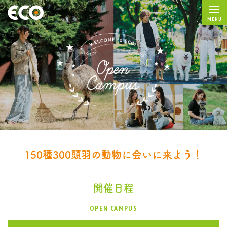
MENU
150種300頭羽の動物に会いに来よう！
開催日程
OPEN CAMPUS