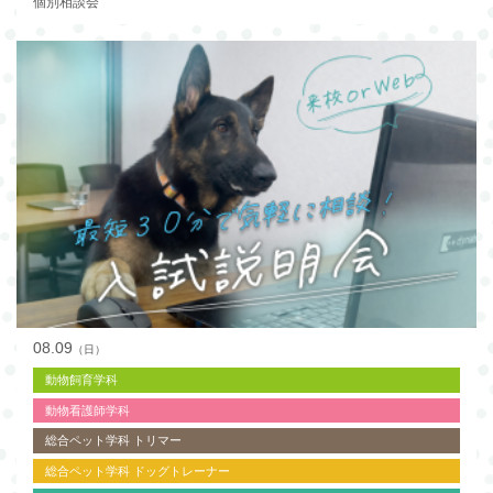
個別相談会
08.09
（日）
動物飼育学科
動物看護師学科
総合ペット学科 トリマー
総合ペット学科 ドッグトレーナー