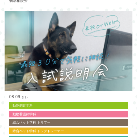
個別相談会
08.09
（日）
動物飼育学科
動物看護師学科
総合ペット学科 トリマー
総合ペット学科 ドッグトレーナー