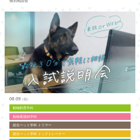
個別相談会
08.09
（日）
動物飼育学科
動物看護師学科
総合ペット学科 トリマー
総合ペット学科 ドッグトレーナー