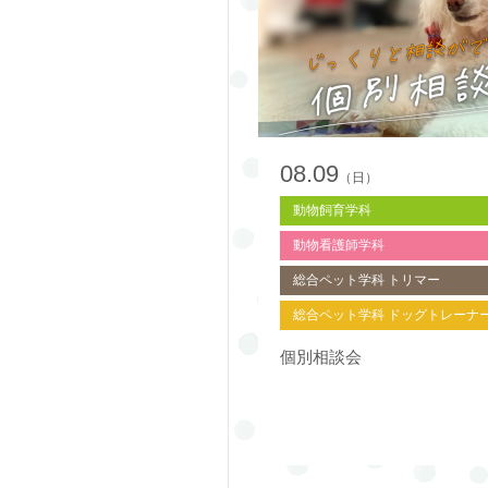
08.09
（日）
動物飼育学科
動物看護師学科
総合ペット学科 トリマー
総合ペット学科 ドッグトレーナ
個別相談会