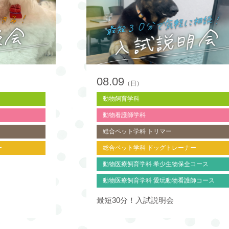
08.09
（日）
動物飼育学科
動物看護師学科
総合ペット学科 トリマー
ー
総合ペット学科 ドッグトレーナー
動物医療飼育学科 希少生物保全コース
動物医療飼育学科 愛玩動物看護師コース
最短30分！入試説明会