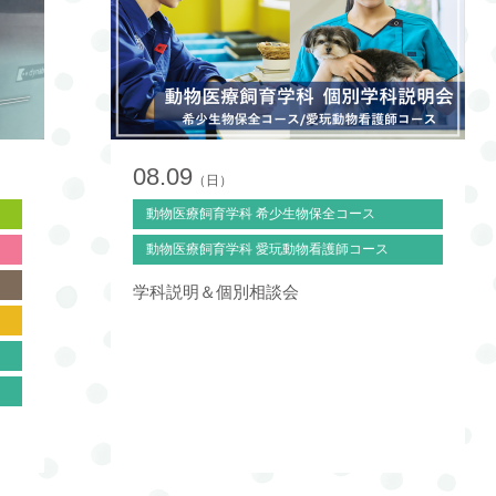
08.09
（日）
動物医療飼育学科 希少生物保全コース
動物医療飼育学科 愛玩動物看護師コース
学科説明＆個別相談会