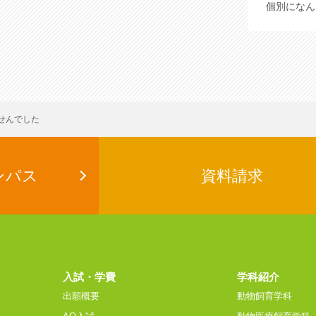
個別に
なん
せんでした
ンパス
資料請求
入試・学費
学科紹介
出願概要
動物飼育学科