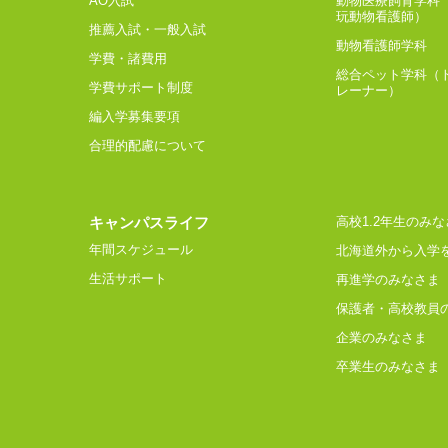
AO入試
動物医療飼育学科
玩動物看護師）
推薦入試・一般入試
動物看護師学科
学費・諸費用
総合ペット学科（
学費サポート制度
レーナー）
編入学募集要項
合理的配慮について
キャンパスライフ
高校1.2年生のみな
年間スケジュール
北海道外から入学
生活サポート
再進学のみなさま
保護者・高校教員
企業のみなさま
卒業生のみなさま