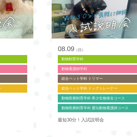
08.09
（日）
動物飼育学科
動物看護師学科
総合ペット学科 トリマー
ー
総合ペット学科 ドッグトレーナー
動物医療飼育学科 希少生物保全コース
動物医療飼育学科 愛玩動物看護師コース
最短30分！入試説明会