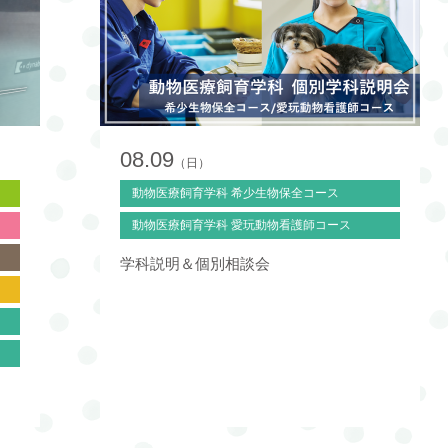
08.09
（日）
動物医療飼育学科 希少生物保全コース
動物医療飼育学科 愛玩動物看護師コース
学科説明＆個別相談会