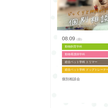
08.09
（日）
動物飼育学科
動物看護師学科
総合ペット学科 トリマー
総合ペット学科 ドッグトレーナ
個別相談会