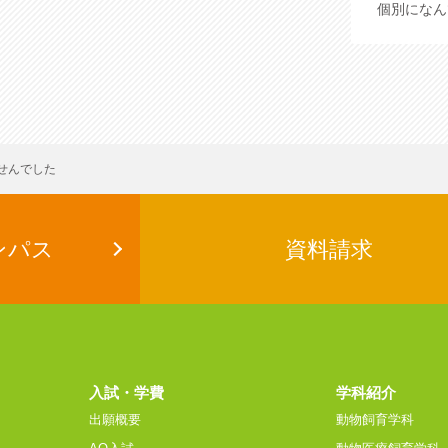
個別に
なん
せんでした
ンパス
資料請求
入試・学費
学科紹介
出願概要
動物飼育学科