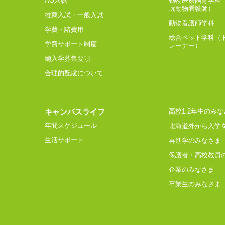
AO入試
動物医療飼育学科
玩動物看護師）
推薦入試・一般入試
動物看護師学科
学費・諸費用
総合ペット学科（
学費サポート制度
レーナー）
編入学募集要項
合理的配慮について
キャンパスライフ
高校1.2年生のみな
年間スケジュール
北海道外から入学
生活サポート
再進学のみなさま
保護者・高校教員
企業のみなさま
卒業生のみなさま