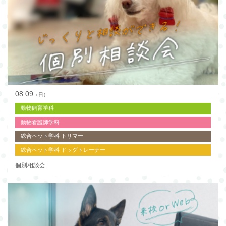
08.09
（日）
動物飼育学科
動物看護師学科
総合ペット学科 トリマー
総合ペット学科 ドッグトレーナー
個別相談会