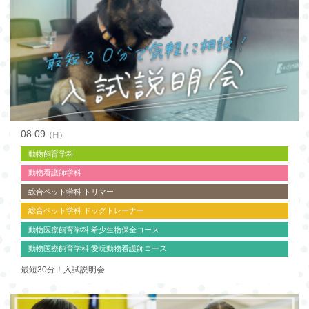
08.09
（日）
動物飼育学科
動物看護師学科
総合ペット学科 トリマー
総合ペット学科 ドッグトレーナー
動物医療飼育学科 希少生物保全コース
動物医療飼育学科 愛玩動物看護師コース
最短30分！入試説明会