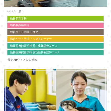
08.09
（日）
動物飼育学科
動物看護師学科
総合ペット学科 トリマー
総合ペット学科 ドッグトレーナー
動物医療飼育学科 希少生物保全コース
動物医療飼育学科 愛玩動物看護師コース
最短30分！入試説明会