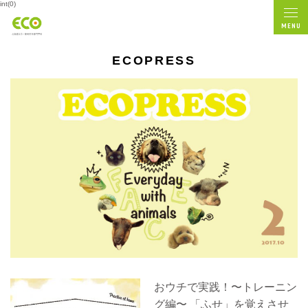
int(0)
MENU
ECOPRESS
おウチで実践！〜トレーニン
グ編〜 「ふせ」を覚えさせ