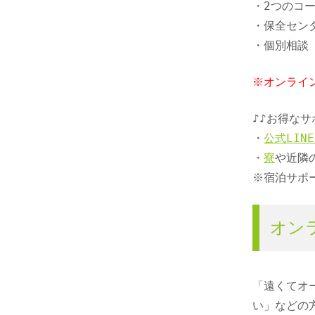
・2つのコ
・保全セン
・個別相談
※オンライ
♪♪お得なサ
・
公式LIN
・
寮
や近隣
※宿泊サポ
オン
「遠くてオ
い」などの