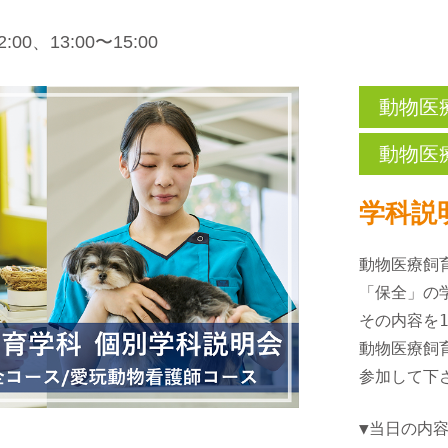
:00、13:00〜15:00
動物医
動物医
学科説
動物医療飼
「保全」の
その内容を
動物医療飼
参加して下
▼当日の内