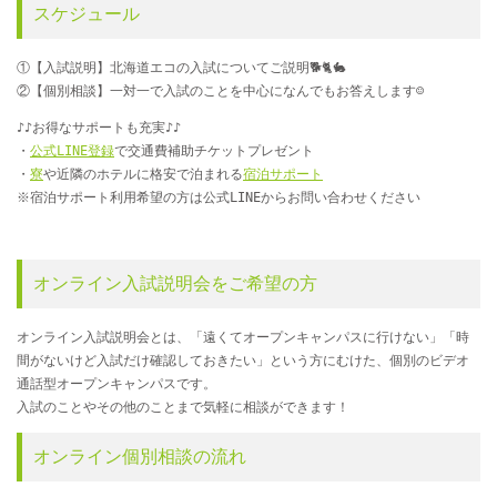
スケジュール
①【入試説明】北海道エコの入試についてご説明🐕🐈🐇
②【個別相談】一対一で入試のことを中心になんでもお答えします☺
♪♪お得なサポートも充実♪♪
・
公式LINE登録
で交通費補助チケットプレゼント
・
寮
や近隣のホテルに格安で泊まれる
宿泊サポート
※宿泊サポート利用希望の方は公式LINEからお問い合わせください
オンライン入試説明会をご希望の方
オンライン入試説明会とは、「遠くてオープンキャンパスに行けない」「時
間がないけど入試だけ確認しておきたい」という方にむけた、個別のビデオ
通話型オープンキャンパスです。
入試のことやその他のことまで気軽に相談ができます！
オンライン個別相談の流れ