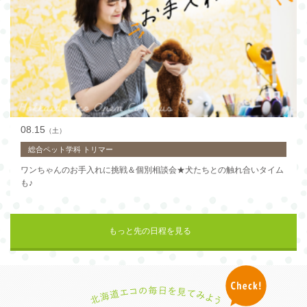
08.15
（土）
総合ペット学科 トリマー
ワンちゃんのお手入れに挑戦＆個別相談会★犬たちとの触れ合いタイム
も♪
もっと先の日程を見る