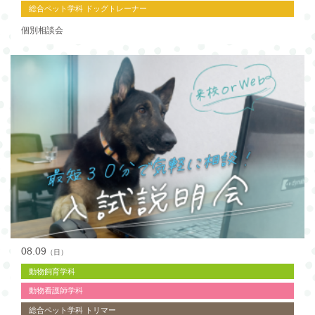
総合ペット学科 ドッグトレーナー
個別相談会
08.09
（日）
動物飼育学科
動物看護師学科
総合ペット学科 トリマー