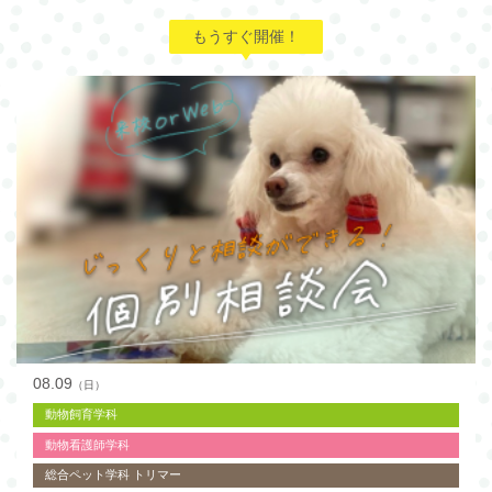
もうすぐ開催！
08.09
（日）
動物飼育学科
動物看護師学科
総合ペット学科 トリマー