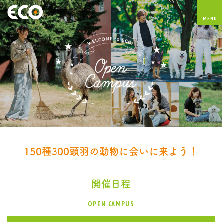
MENU
150種300頭羽の動物に会いに来よう！
開催日程
OPEN CAMPUS