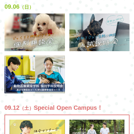
09.06
（日）
09.12
Special Open Campus！
（土）